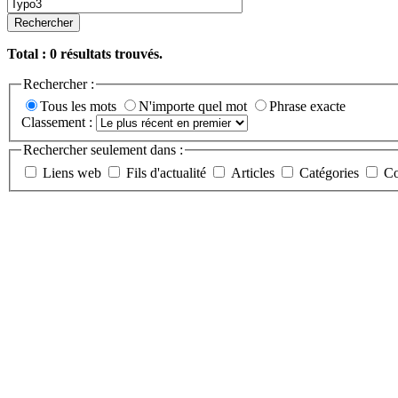
Rechercher
Total :
0
résultats trouvés.
Rechercher :
Tous les mots
N'importe quel mot
Phrase exacte
Classement :
Rechercher seulement dans :
Liens web
Fils d'actualité
Articles
Catégories
Co
Etudes et développements spéci
PHP/Mysql/Apache. CMS. E-co
08/26