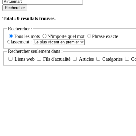
Rechercher
Total :
0
résultats trouvés.
Rechercher :
Tous les mots
N'importe quel mot
Phrase exacte
Classement :
Rechercher seulement dans :
Liens web
Fils d'actualité
Articles
Catégories
Co
Etudes et développements spéci
PHP/Mysql/Apache. CMS. E-co
08/26